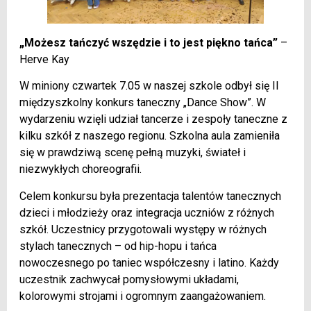
„Możesz tańczyć wszędzie i to jest piękno tańca”
–
Herve Kay
W miniony czwartek 7.05 w naszej szkole odbył się II
międzyszkolny konkurs taneczny „Dance Show”. W
wydarzeniu wzięli udział tancerze i zespoły taneczne z
kilku szkół z naszego regionu. Szkolna aula zamieniła
się w prawdziwą scenę pełną muzyki, świateł i
niezwykłych choreografii.
Celem konkursu była prezentacja talentów tanecznych
dzieci i młodzieży oraz integracja uczniów z różnych
szkół. Uczestnicy przygotowali występy w różnych
stylach tanecznych – od hip-hopu i tańca
nowoczesnego po taniec współczesny i latino. Każdy
uczestnik zachwycał pomysłowymi układami,
kolorowymi strojami i ogromnym zaangażowaniem.